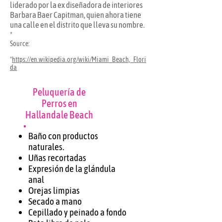
liderado por la ex diseñadora de interiores
Barbara Baer Capitman, quien ahora tiene
una calle en el distrito que lleva su nombre.
*
Source:
*
https://en.wikipedia.org/wiki/Miami_Beach,_Flori
da
Peluquería de
Perros en
Hallandale Beach
Baño con productos
naturales.
Uñas recortadas
Expresión de la glándula
anal
Orejas limpias
Secado a mano
Cepillado y peinado a fondo