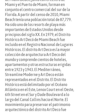
Miami y el Puerto de Miami, forman en
conjunto el centro comercial del sur de la
Florida. A partir del censo de 2010, Miami
Beach tenía una población total de 87,779.
Ha sido uno de los resorts de playa más
importantes de Estados Unidos desde
principios del siglo XX. En 1979, el Distrito
Histórico Art Decó de Miami Beach fue
incluido en el Registro Nacional de Lugares
Históricos. El distrito Art Deco es la mayor
colección de arquitectura Art Deco del
mundo y comprende cientos de hoteles,
apartamentos y otras estructuras erigidas
entre 1923 y 1943. El Mediterráneo,
Streamline Moderne y Art Deco están
representados en el Distrito. El Distrito
Histórico está delimitado por el Océano
Atlántico en el Este, Lenox Court en el Oeste,
6th Street en el Sur y Dade Boulevard a lo
largo del Canal Collins hacia el Norte. El
movimiento para preservar el patrimonio
arquitectónico del distrito Art Deco fue