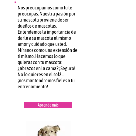
Nos preocupamos como tu te
preocupas. Nuestra pasión por
su mascota proviene de ser
dueños de mascotas.
Entendemos la importancia de
darle a su mascota el mismo
amor y cuidado que usted.
Míranos como una extensión de
ti mismo. Hacemos lo que
quieras con tu mascota:
¿abrazos en la cama? ¡Seguro!
No lo quieres en el sofá...
¡nos mantendremos fieles a tu
entrenamiento!
Aprende más