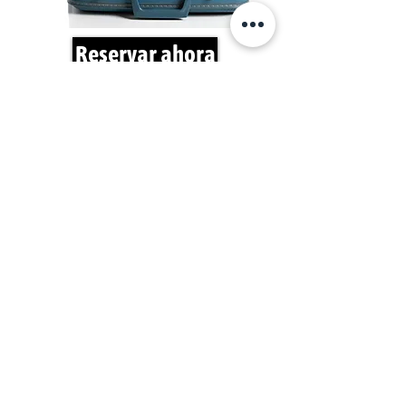
Reservar ahora
Si es necesario, los servicios
móviles de peluqueria de Perros de
Pimp my Dog recomiendan los
siguientes hospitales veterinarios
y de animales en Hallandale Beach:
VCA Alton Road Animal Hospital
Address
: : 1828 Alton Rd, Miami Beach, FL 33139
Phone
:
(305) 674-7387
Appointments:
vcahospitals.com
South Beach Animal Hospital:
Address
: 1874 West Ave, Miami Beach, FL 33139
Phone
:
(305) 534-8404
Website:
www.banfield.com
Eco Deco Pet Hospital:
Address
: 1539 Alton Rd, Miami Beach, FL 33139
Phone
:
(305) 763-8009