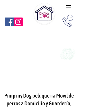
LLÁMENOS
O ENVÍENOS
UN TEXTO
:
Ph:
(305) 915-7442
Areas de Servicio:
Sunny Isles
|
Aventura
|
Miami Beach
|
North Miami
|
Miami Shores | North
Miami Beach | Hollywood | Hallandale |
South Beach
|
Biscayne Park
Pimp my Dog peluqueria Movil de
perros a Domicilio y Guardería,